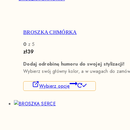
BROSZKA CHMÓRKA
0
z 5
zł
39
Dodaj odrobinę humoru do swojej stylizacji!
Wybierz swój główny kolor, a w uwagach do zamówi
Ten
Wybierz opcje
produkt
ma
wiele
wariantów.
Opcje
można