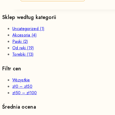
produkt
ma
wiele
Sklep według kategorii
wariantów.
Opcje
Uncategorized
(1)
można
Akcesoria
(4)
wybrać
Paski
(2)
na
Od ręki
(19)
stronie
Torebki
(13)
produktu
Filtr cen
Wszystkie
zł
0
–
zł
50
zł
50
–
zł
100
Średnia ocena