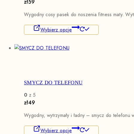
produktu
zł
59
Wygodny cosy pasek do noszenia fitness maty. Wytr
Ten
Wybierz opcje
produkt
ma
wiele
wariantów.
Opcje
można
wybrać
SMYCZ DO TELEFONU
na
stronie
0
z 5
produktu
zł
49
Wygodny, wytrzymały i ładny – smycz do telefonu wy
Ten
Wybierz opcje