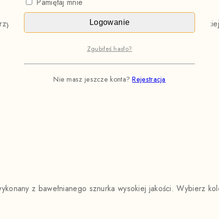
Pamiętaj mnie
Logowanie
zymały i wygodny. Wykonany z bawełnianego sznurka wysokiej 
Zgubiłeś hasło?
Nie masz jeszcze konta?
Rejestracja
konany z bawełnianego sznurka wysokiej jakości. Wybierz kolor