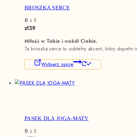
wybrać
BROSZKA SERCE
na
stronie
0
z 5
produktu
zł
39
Miłość w Tobie i wokół Ciebie.
Ta broszka serce to subtelny akcent, który dopełni 
Ten
Wybierz opcje
produkt
ma
wiele
wariantów.
Opcje
można
wybrać
PASEK DLA JOGA-MATY
na
stronie
0
z 5