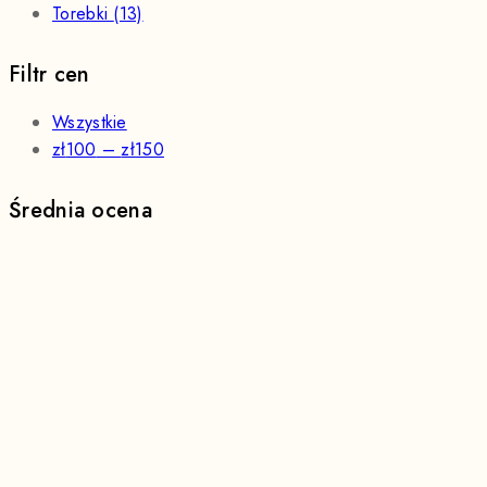
Torebki
(13)
Filtr cen
Wszystkie
zł
100
–
zł
150
Średnia ocena