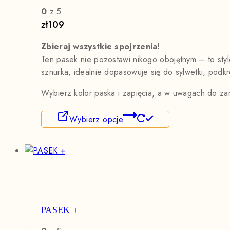
0
z 5
zł
109
Zbieraj wszystkie spojrzenia!
Ten pasek nie pozostawi nikogo obojętnym – to sty
sznurka, idealnie dopasowuje się do sylwetki, podkre
Wybierz kolor paska i zapięcia, a w uwagach do za
Wybierz opcje
PASEK +