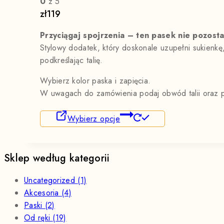
0
z 5
zł
119
Przyciągaj spojrzenia – ten pasek nie pozost
Stylowy dodatek, który doskonale uzupełni sukienkę
podkreślając talię.
Wybierz kolor paska i zapięcia.
W uwagach do zamówienia podaj obwód talii oraz p
Wybierz opcje
Sklep według kategorii
Uncategorized
(1)
Akcesoria
(4)
Paski
(2)
Od ręki
(19)